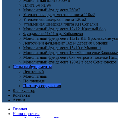
Монолитная плита 300мм
Плита 6м на 9м
Монолитный фундамент 260м2
Утепленная фундаментная плита 110м2
Утепленная шведская плита 120м2
Утепленная шведская плита КП Cопёлки
Монолитный фундамент 12х12. Красный бор
Фундамент 11х11 в д. Кобыляево
Монолитный фундамент 11х12 КП Ярославские ус
Ленточный фундамент 16х14 деревня Сопелки
Монолитный фундамент 15х10 г. Мышкин
Монолитный фундамент 180 м2 в поселке Заволжье
Монолитный фундамент 6х7 метров в поселке Пищ
Монолитный фундамент 120м2 в селе Семеновское
Цены на фундаменты
Ленточный
Монолитный
По площади
По типу сооружения
Калькулятор
Контакты
Акции
Главная
Наши проекты