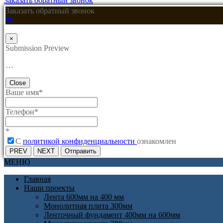
Заказать обратный звонок
Заказать обратный звонок
×
Submission Preview
…
Close
Ваше имя
*
Телефон
*
*
C
политикой конфиденциальности
ознакомлен
PREV
NEXT
Отправить
МЕНЮ
Главная
Наши проекты
Лента 600мм на 400 мм
Монолитная плита 300мм
Ленточный фундамент 400мм на 600мм