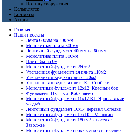
По типу сооружения
Калькулятор
Контакты
Акции
Главная
Наши проекты
Лента 600мм на 400 мм
Монолитная плита 300мм
Ленточный фундамент 400мм на 600мм
Монолитная плита 300мм
Плита 6м на 9м
Монолитный фундамент 260м2
Утепленная фундаментная плита 110м2
Утепленная шведская плита 120м2
Утепленная шведская плита КП Cопёлки
Монолитный фундамент 12х12. Красный бор
Фундамент 11х11 в д. Кобыляево
Монолитный фундамент 11х12 КП Ярославские
усадьбы
Ленточный фундамент 16х14 деревня Сопелки
Монолитный фундамент 15х10 г. Мышкин
Монолитный фундамент 180 м2 в поселке
Заволжье
Монолитный фундамент 6х7 метров в поселке