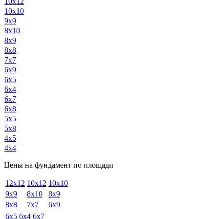
10х12
10х10
9х9
8х10
8х9
8х8
7х7
6х9
6х5
6х4
6х7
6х8
5х5
5х8
4х5
4х4
Цены на фундамент по площади
12x12
10x12
10x10
9x9
8x10
8x9
8x8
7x7
6x9
6x5
6x4
6x7