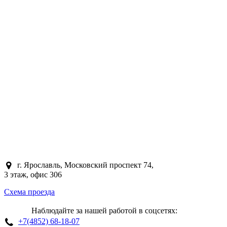
Цены на фундаменты
Ленточный
Монолитный
По площади
По типу сооружения
Калькулятор
Контакты
Акции
Заказать обратный звонок
Заказать обратный звонок
Отправить
г. Ярославль, Московский проспект 74,
3 этаж, офис 306
Схема проезда
Наблюдайте за нашей работой в соцсетях:
+7(4852) 68-18-07