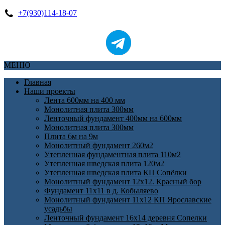
+7(930)114-18-07
МЕНЮ
Главная
Наши проекты
Лента 600мм на 400 мм
Монолитная плита 300мм
Ленточный фундамент 400мм на 600мм
Монолитная плита 300мм
Плита 6м на 9м
Монолитный фундамент 260м2
Утепленная фундаментная плита 110м2
Утепленная шведская плита 120м2
Утепленная шведская плита КП Cопёлки
Монолитный фундамент 12х12. Красный бор
Фундамент 11х11 в д. Кобыляево
Монолитный фундамент 11х12 КП Ярославские
усадьбы
Ленточный фундамент 16х14 деревня Сопелки