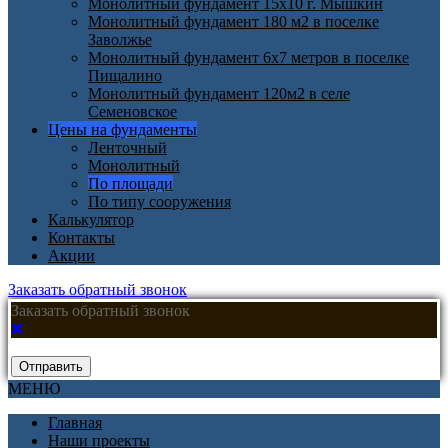
Монолитный фундамент 15х10 г. Мышкин
Монолитный фундамент 180 м2 в поселке
Заволжье
Монолитный фундамент 6х7 метров в поселке
Пищалино
Монолитный фундамент 120м2 в селе
Семеновское
Цены на фундаменты
Ленточный
Монолитный
По площади
По типу сооружения
Калькулятор
Контакты
Акции
Заказать обратный звонок
Заказать обратный звонок
Отправить
МЕНЮ
Главная
Наши проекты