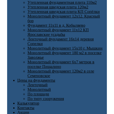
Утепленная фундаментная плита 110м2
Утепленная шведская плита 120м2
Утепленная шведская плита КП Cопёлки
Монолитный фундамент 12х12. Красный
бор
Фундамент 11х11 в д. Кобыляево
Монолитный фундамент 11х12 КП
Ярославские усадьбы
Ленточный фундамент 16х14 деревня
Сопелки
Монолитный фундамент 15х10 г. Мышкин
Монолитный фундамент 180 м2 в поселке
Заволжье
Монолитный фундамент 6х7 метров в
поселке Пищалино
Монолитный фундамент 120м2 в селе
Семеновское
Цены на фундаменты
Ленточный
Монолитный
По площади
По типу сооружения
Калькулятор
Контакты
Акции