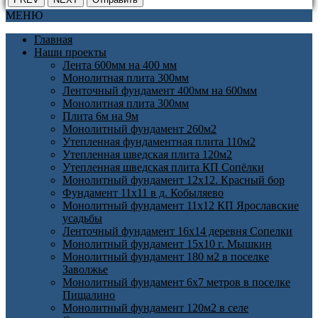
МЕНЮ
Главная
Наши проекты
Лента 600мм на 400 мм
Монолитная плита 300мм
Ленточный фундамент 400мм на 600мм
Монолитная плита 300мм
Плита 6м на 9м
Монолитный фундамент 260м2
Утепленная фундаментная плита 110м2
Утепленная шведская плита 120м2
Утепленная шведская плита КП Cопёлки
Монолитный фундамент 12х12. Красный бор
Фундамент 11х11 в д. Кобыляево
Монолитный фундамент 11х12 КП Ярославские
усадьбы
Ленточный фундамент 16х14 деревня Сопелки
Монолитный фундамент 15х10 г. Мышкин
Монолитный фундамент 180 м2 в поселке
Заволжье
Монолитный фундамент 6х7 метров в поселке
Пищалино
Монолитный фундамент 120м2 в селе