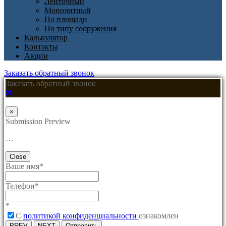
Ленточный
Монолитный
По площади
По типу сооружения
Калькулятор
Контакты
Акции
Заказать обратный звонок
Заказать обратный звонок
×
Submission Preview
…
Close
Ваше имя
*
Телефон
*
*
C
политикой конфиденциальности
ознакомлен
PREV
NEXT
Отправить