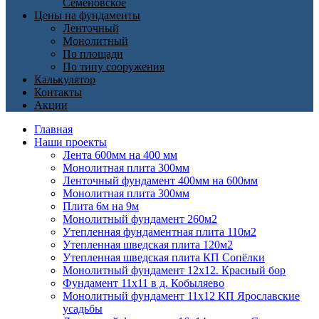
Семеновское
Цены на фундаменты
Ленточный
Монолитный
По площади
По типу сооружения
Калькулятор
Контакты
Акции
Главная
Наши проекты
Лента 600мм на 400 мм
Монолитная плита 300мм
Ленточный фундамент 400мм на 600мм
Монолитная плита 300мм
Плита 6м на 9м
Монолитный фундамент 260м2
Утепленная фундаментная плита 110м2
Утепленная шведская плита 120м2
Утепленная шведская плита КП Cопёлки
Монолитный фундамент 12х12. Красный бор
Фундамент 11х11 в д. Кобыляево
Монолитный фундамент 11х12 КП Ярославские
усадьбы