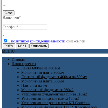
…
Close
Ваше имя
*
Телефон
*
*
C
политикой конфиденциальности
ознакомлен
PREV
NEXT
Отправить
МЕНЮ
Главная
Наши проекты
Лента 600мм на 400 мм
Монолитная плита 300мм
Ленточный фундамент 400мм на 600мм
Монолитная плита 300мм
Плита 6м на 9м
Монолитный фундамент 260м2
Утепленная фундаментная плита 110м2
Утепленная шведская плита 120м2
Утепленная шведская плита КП Cопёлки
Монолитный фундамент 12х12. Красный бор