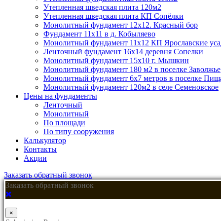
Утепленная шведская плита 120м2
Утепленная шведская плита КП Cопёлки
Монолитный фундамент 12х12. Красный бор
Фундамент 11х11 в д. Кобыляево
Монолитный фундамент 11х12 КП Ярославские ус
Ленточный фундамент 16х14 деревня Сопелки
Монолитный фундамент 15х10 г. Мышкин
Монолитный фундамент 180 м2 в поселке Заволжье
Монолитный фундамент 6х7 метров в поселке Пищ
Монолитный фундамент 120м2 в селе Семеновское
Цены на фундаменты
Ленточный
Монолитный
По площади
По типу сооружения
Калькулятор
Контакты
Акции
Заказать обратный звонок
Заказать обратный звонок
×