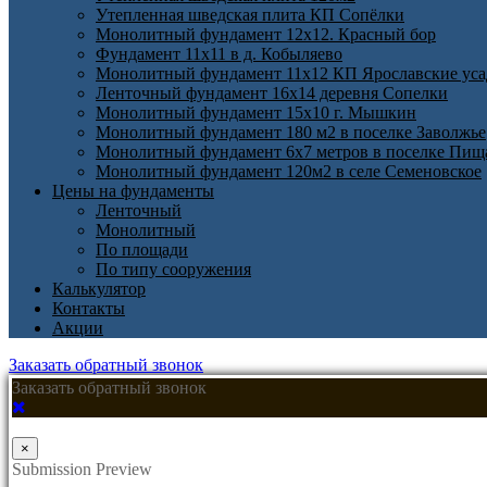
Утепленная шведская плита КП Cопёлки
Монолитный фундамент 12х12. Красный бор
Фундамент 11х11 в д. Кобыляево
Монолитный фундамент 11х12 КП Ярославские ус
Ленточный фундамент 16х14 деревня Сопелки
Монолитный фундамент 15х10 г. Мышкин
Монолитный фундамент 180 м2 в поселке Заволжье
Монолитный фундамент 6х7 метров в поселке Пищ
Монолитный фундамент 120м2 в селе Семеновское
Цены на фундаменты
Ленточный
Монолитный
По площади
По типу сооружения
Калькулятор
Контакты
Акции
Заказать обратный звонок
Заказать обратный звонок
×
Submission Preview